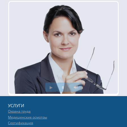
▶
⏸
🔊
УСЛУГИ
Охрана труда
Медицинские осмотры
Сертификация