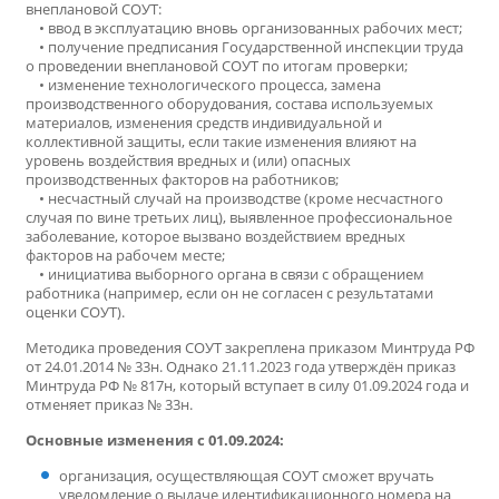
внеплановой СОУТ:
• ввод в эксплуатацию вновь организованных рабочих мест;
• получение предписания Государственной инспекции труда
о проведении внеплановой СОУТ по итогам проверки;
• изменение технологического процесса, замена
производственного оборудования, состава используемых
материалов, изменения средств индивидуальной и
коллективной защиты, если такие изменения влияют на
уровень воздействия вредных и (или) опасных
производственных факторов на работников;
• несчастный случай на производстве (кроме несчастного
случая по вине третьих лиц), выявленное профессиональное
заболевание, которое вызвано воздействием вредных
факторов на рабочем месте;
• инициатива выборного органа в связи с обращением
работника (например, если он не согласен с результатами
оценки СОУТ).
Методика проведения СОУТ закреплена приказом Минтруда РФ
от 24.01.2014 № 33н. Однако 21.11.2023 года утверждён приказ
Минтруда РФ № 817н, который вступает в силу 01.09.2024 года и
отменяет приказ № 33н.
Основные изменения с 01.09.2024:
организация, осуществляющая СОУТ cможет вручать
уведомление о выдаче идентификационного номера на