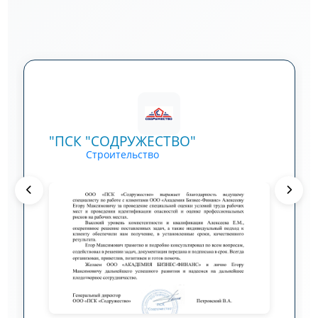
АО "ЦКБМ"
Машиностроение