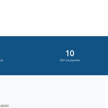
11
сы
Лет на рынке
рами