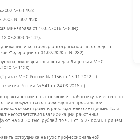
5.2002 № 63-ФЗ);
2.2008 № 307-ФЗ);
аз Минздрава от 10.02.2016 № 83н);
 12.09.2008 № 147);
 движения и контролёр автотранспортных средств
ой Федерации от 31.07.2020 г. № 282)
руемых видов деятельности для Лицензии МЧС
.2020 № 1128)
Приказ МЧС России № 1156 от 15.11.2022 г.)
звития России № 541 от 24.08.2016 г.)
ый практический опыт позволяет работнику качественно
тствии документов о прохождении профильной
ботников может грозить работодателю санкциями. Если
акт несоответствия квалификации работника
т на 50–80 тыс. рублей по ч. 1 ст. 5.27 КоАП. Причем
.
равить сотрудника на курс профессиональной