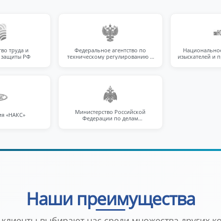
во труда и
Федеральное агентство по
Национально
 защиты РФ
техническому регулированию и
изыскателей и 
метрологии
(НОП
Министерство Российской
ия «НАКС»
Федерации по делам
гражданской обороны,
чрезвычайным ситуациям и
ликвидации последствий
стихийных бедствий
Наши преимущества
 клиенты выбирают нас среди множества других к