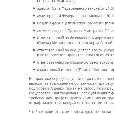
06.12.2011 № 402-ФЗ);
адвокат (ст. 9 Федерального закона от 31.0
аудитор (ст. 4 Федерального закона от 30.1
медик и фармацевтический работник (прик
летчик (раздел II Приказа Минтранса РФ от
ответственный за безопасность дорожного
(Приказ Министерства транспорта Российск
ответственный за осуществление лицензи
(Постановление Правительства РФ от 28.07
ответственный за пожарную безопасность (
кадастровый инженер (Приказ Минэкономра
На практике нередки случаи, когда накопленн
выполнять возложенные обязанности при отсу
подготовки. Однако, приём на работу таких ра
Государственная трудовая инспекция выявит ф
требованиям Профстандарта, компанию оштрафую
штраф наложат за каждый факт несоответствия
Чтобы исключить такие риски, достаточно нап